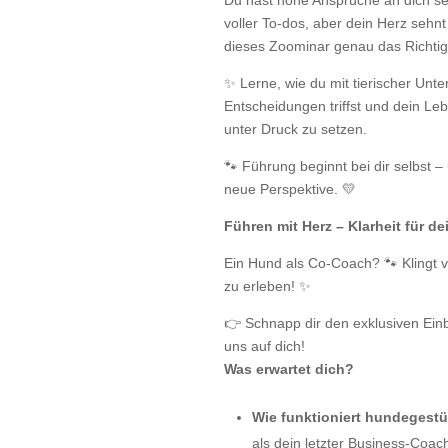
Du hast hohe Ansprüche an dich selb
voller To-dos, aber dein Herz sehnt
dieses Zoominar genau das Richtige
✨ Lerne, wie du mit tierischer Unte
Entscheidungen triffst und dein Le
unter Druck zu setzen.
🐾 Führung beginnt bei dir selbst –
neue Perspektive. 💛
Führen mit Herz – Klarheit für 
Ein Hund als Co-Coach? 🐾 Klingt ve
zu erleben! ✨
👉 Schnapp dir den exklusiven Einb
uns auf dich!
Was erwartet dich?
Wie funktioniert hundegestü
als dein letzter Business-Coac