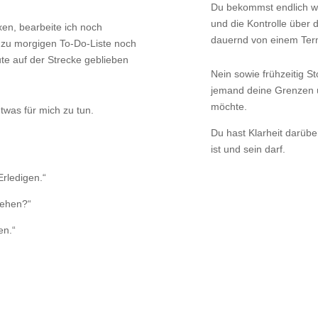
Du bekommst endlich w
und die Kontrolle über d
en, bearbeite ich noch
dauernd von einem Ter
 zu morgigen To-Do-Liste noch
te auf der Strecke geblieben
Nein sowie frühzeitig S
jemand deine Grenzen ü
möchte.
was für mich zu tun.
Du hast Klarheit darüber
ist und sein darf.
!
rledigen.“
ehen?“
n.“