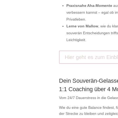
Praxisnahe Aha-Momente
aus
verbessern kannst – egal ob i
Privatleben.
Lerne von Mallow
, wie du kl
souverän Entscheidungen triffs
Leichtigkeit.
Hier geht es zum Einbl
Dein Souverän-Gelass
1:1 Coaching über 4 M
Vom 24/7 Dauerstress in die Gelass
Wie du eine gute Balance findest, 
der Strecke zu bleiben und zeitglei