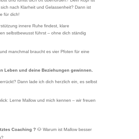
st und fühlst dich oft überfordert? Dein Kopf ist
 sich nach Klarheit und Gelassenheit? Dann ist
 für dich!
rstützung innere Ruhe findest, klare
ben selbstbewusst führst – ohne dich ständig
 und manchmal braucht es vier Pfoten für eine
dein Leben und deine Beziehungen gewinnen.
rrückt? Dann lade ich dich herzlich ein, es selbst
lick: Lerne Mallow und mich kennen – wir freuen
tztes Coaching ?
🐶 Warum ist Mallow besser
h?