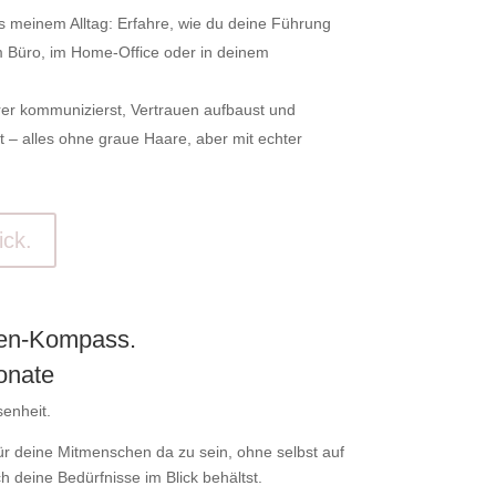
 meinem Alltag: Erfahre, wie du deine Führung
m Büro, im Home-Office oder in deinem
arer kommunizierst, Vertrauen aufbaust und
t – alles ohne graue Haare, aber mit echter
ick.
en-Kompass.
onate
enheit.
für deine Mitmenschen da zu sein, ohne selbst auf
ch deine Bedürfnisse im Blick behältst.