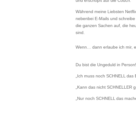
und erschöpft auf die Couch.
Während meine Liebsten Netflix
nebenbei E-Mails und schreibe
die ganzen Sachen auf, die heu
sind.
Wenn… dann erlaube ich mir, et
Du bist die Ungeduld in Person
„Ich muss noch SCHNELL das E
„Kann das nicht SCHNELLER g
„Nur noch SCHNELL das mache