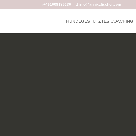
+491608489236
info@annikafischer.com
HUNDEGESTÜTZTES COACHING