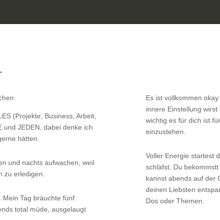
…
chen.
Es ist vollkommen okay 
innere Einstellung wirst
S (Projekte, Business, Arbeit,
wichtig es für dich ist 
E und JEDEN, dabei denke ich
einzustehen.
gerne hätten.
Voller Energie startest 
en und nachts aufwachen, weil
schläfst. Du bekommstt 
en zu erledigen.
kannst abends auf der
deinen Liebsten entspa
. Mein Tag bräuchte fünf
Dos oder Themen.
ends total müde, ausgelaugt