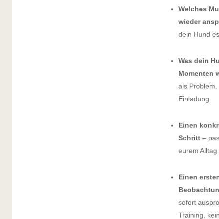
Welches Mus
wieder ansp
dein Hund es 
Was dein Hu
Momenten wi
als Problem,
Einladung
Einen konkr
Schritt
– pas
eurem Alltag
Einen erste
Beobachtun
sofort auspr
Training, kei