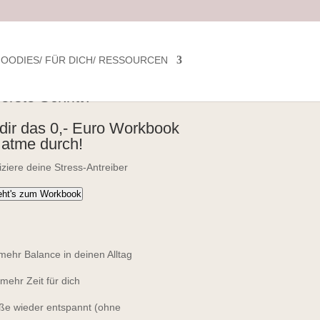
m Stress-Chaos
OODIES/ FÜR DICH/ RESSOURCEN
 Feierabend-Freiheit
erste Schritt?
 dir das 0,- Euro Workbook
 atme durch!
fiziere deine Stress-Antreiber
geht's zum Workbook
mehr Balance in deinen Alltag
mehr Zeit für dich
ße wieder entspannt (ohne