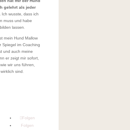
en hat mir der Hund
 gelehrt als jeder
.
Ich wusste, dass ich
en muss und habe
bilden lassen.
ist mein Hund Mallow
er Spiegel im Coaching
bst und auch meine
n er zeigt mir sofort,
 wie wir uns führen,
wirklich sind.
Folgen
Folgen