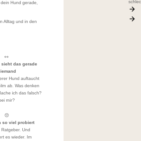
schle
r dein Hund gerade,
n Alltag und in den
👀
h sieht das gerade
iemand
erer Hund auftaucht
n Film ab. Was denken
ache ich das falsch?
ei mir?
😔
so viel probiert
, Ratgeber. Und
rt es wieder. Im