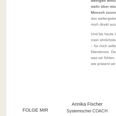
wenigen Minut
mehr über mich
Mensch zuvor
das weitergeb
mich direkt aus
Und bis heute 
mein ehrlichst
– für mich sel
Klientinnen. Den
was wir fühlen,
wie präsent wir 
Annika Fischer
FOLGE MIR
Systemischer COACH