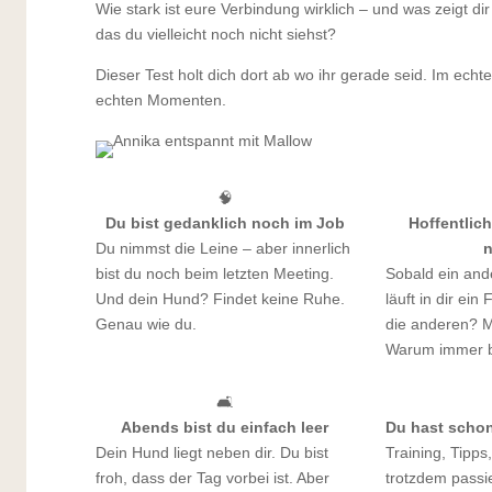
Wie stark ist eure Verbindung wirklich – und was zeigt di
das du vielleicht noch nicht siehst?
Dieser Test holt dich dort ab wo ihr gerade seid. Im echte
echten Momenten.
🧠
Du bist gedanklich noch im Job
Hoffentlic
Du nimmst die Leine – aber innerlich
n
bist du noch beim letzten Meeting.
Sobald ein and
Und dein Hund? Findet keine Ruhe.
läuft in dir ei
Genau wie du.
die anderen? M
Warum immer b
🛋️
Abends bist du einfach leer
Du hast schon 
Dein Hund liegt neben dir. Du bist
Training, Tipps
froh, dass der Tag vorbei ist. Aber
trotzdem passie