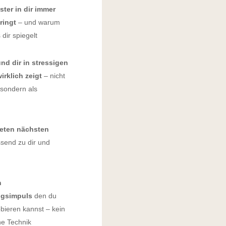
ter in dir immer
ringt
– und warum
dir spiegelt
nd dir in stressigen
rklich zeigt
– nicht
 sondern als
eten nächsten
send zu dir und
n
gsimpuls
den du
obieren kannst – kein
ne Technik