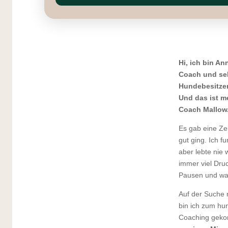
Hi, ich bin An
Coach und se
Hundebesitzer
Und das ist m
Coach Mallow
Es gab eine Zeit
gut ging. Ich fu
aber lebte nie w
immer viel Dru
Pausen und war
Auf der Suche 
bin ich zum hu
Coaching gek