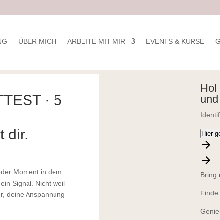
Consent Management Platform
Vo
von Real Cookie Banner
NG
ÜBER MICH
ARBEITE MIT MIR
EVENTS & KURSE
G
zur
Der 
Hol
TEST · 5
und
Identi
 dir.
Hier 
jeder Moment in dem
Bring 
 ein Signal.
Nicht weil
Finde 
rper, deine Anspannung
Genie