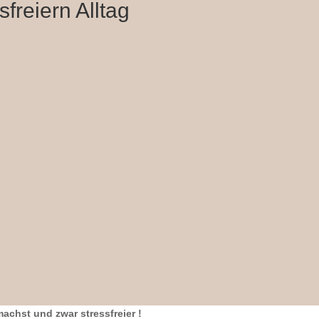
freiern Alltag
achst und zwar stressfreier !