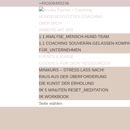
+491608489236
info@annikafischer.com
HUNDEGESTÜTZTES COACHING
ÜBER MICH
ARBEITE MIT MIR
1:1 ANALYSE_MENSCH-HUND-TEAM
1:1 COACHING SOUVERÄN-GELASSEN-KOMPA
FÜR_UNTERNEHMEN
EVENTS & KURSE
GOODIES/ FÜR DICH/ RESSOURCEN
MINIKURS – STRESS LASS NACH!
RAUS AUS DER ÜBERFORDERUNG
DIE KUNST DER ERHOLUNG
0€ 5 MINUTEN RESET_MEDITATION
0€ WORKBOOK
Seite wählen