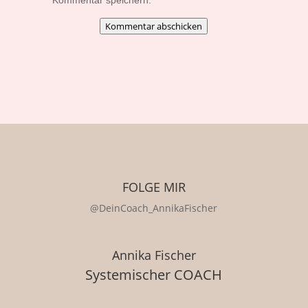
Kommentar speichern.
Kommentar abschicken
FOLGE MIR
@DeinCoach_AnnikaFischer
Annika Fischer
Systemischer COACH