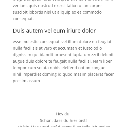
veniam, quis nostrud exerci tation ullamcorper
suscipit lobortis nisl ut aliquip ex ea commodo
consequat.
Duis autem vel eum iriure dolor
esse molestie consequat, vel illum dolore eu feugiat
nulla facilisis at vero et accumsan et iusto odio
dignissim qui blandit praesent luptatum zzril delenit
augue duis dolore te feugait nulla facilisi. Nam liber
tempor cum soluta nobis eleifend option congue
nihil imperdiet doming id quod mazim placerat facer
possim assum.
Hey du!
Schön, dass du hier bist!
Ich bin Macy und auf diesem Blog teile ich meine